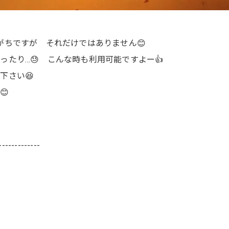
がちですが それだけではありません😊
たり…😓 こんな時も利用可能ですよー👍
下さい😆
😊
-------------