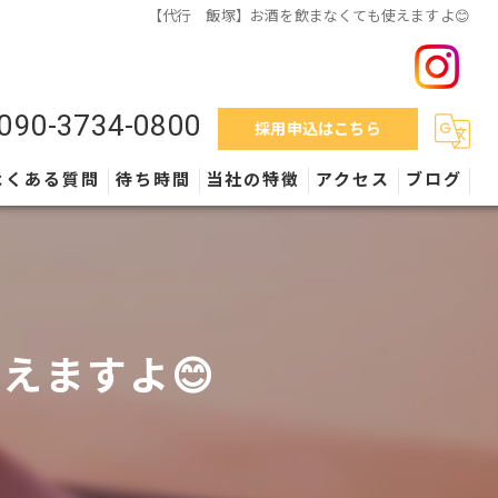
【代行 飯塚】お酒を飲まなくても使えますよ😊
090-3734-0800
採用申込はこちら
よくある質問
待ち時間
当社の特徴
アクセス
ブログ
料金
営業時間
えますよ😊
外車
保険