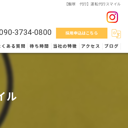
【飯塚 代行】運転代行スマイル
090-3734-0800
採用申込はこちら
よくある質問
待ち時間
当社の特徴
アクセス
ブログ
料金
営業時間
イル
外車
保険