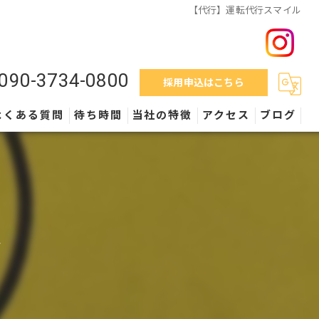
【代行】運転代行スマイル
090-3734-0800
採用申込はこちら
よくある質問
待ち時間
当社の特徴
アクセス
ブログ
料金
営業時間
ル
外車
保険