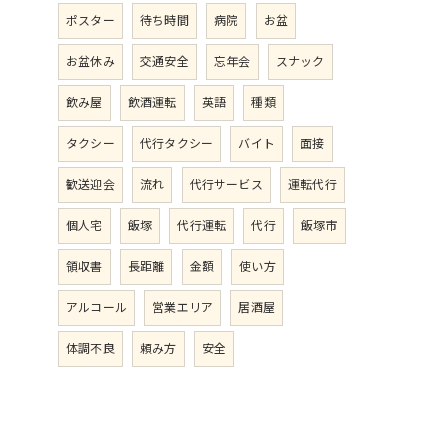
ポスター
待ち時間
病院
お盆
お盆休み
交通安全
忘年会
スナック
飲み屋
飲酒運転
英語
種類
タクシー
代行タクシー
バイト
面接
歓送迎会
流れ
代行サービス
運転代行
個人宅
飯塚
代行運転
代行
飯塚市
領収書
長距離
金額
使い方
アルコール
営業エリア
居酒屋
体調不良
頼み方
安全