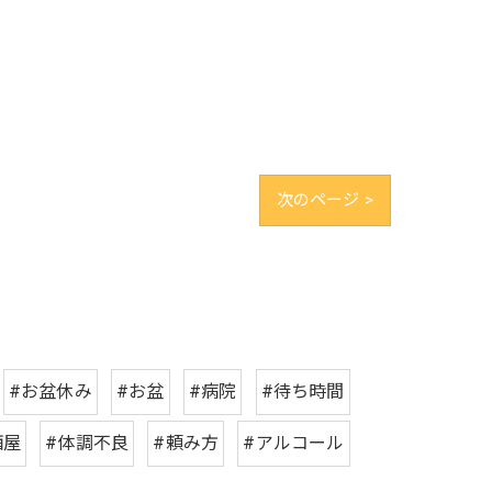
次のページ >
#お盆休み
#お盆
#病院
#待ち時間
酒屋
#体調不良
#頼み方
#アルコール