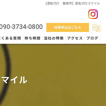
【運転代行 飯塚市】運転代行スマイル
090-3734-0800
採用申込はこちら
よくある質問
待ち時間
当社の特徴
アクセス
ブログ
料金
営業時間
スマイル
外車
保険