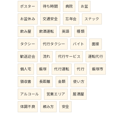
ポスター
待ち時間
病院
お盆
お盆休み
交通安全
忘年会
スナック
飲み屋
飲酒運転
英語
種類
タクシー
代行タクシー
バイト
面接
歓送迎会
流れ
代行サービス
運転代行
個人宅
飯塚
代行運転
代行
飯塚市
領収書
長距離
金額
使い方
アルコール
営業エリア
居酒屋
体調不良
頼み方
安全