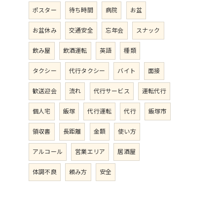
ポスター
待ち時間
病院
お盆
お盆休み
交通安全
忘年会
スナック
飲み屋
飲酒運転
英語
種類
タクシー
代行タクシー
バイト
面接
歓送迎会
流れ
代行サービス
運転代行
個人宅
飯塚
代行運転
代行
飯塚市
領収書
長距離
金額
使い方
アルコール
営業エリア
居酒屋
体調不良
頼み方
安全