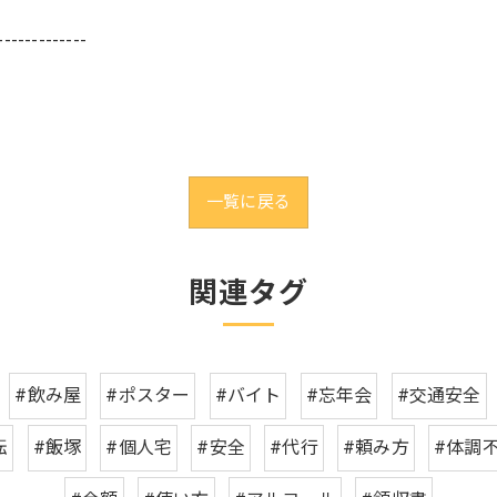
-------------
一覧に戻る
関連タグ
#飲み屋
#ポスター
#バイト
#忘年会
#交通安全
転
#飯塚
#個人宅
#安全
#代行
#頼み方
#体調