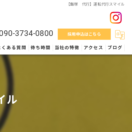
【飯塚 代行】運転代行スマイル
090-3734-0800
採用申込はこちら
よくある質問
待ち時間
当社の特徴
アクセス
ブログ
料金
営業時間
イル
外車
保険