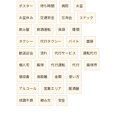
ポスター
待ち時間
病院
お盆
お盆休み
交通安全
忘年会
スナック
飲み屋
飲酒運転
英語
種類
タクシー
代行タクシー
バイト
面接
歓送迎会
流れ
代行サービス
運転代行
個人宅
飯塚
代行運転
代行
飯塚市
領収書
長距離
金額
使い方
アルコール
営業エリア
居酒屋
体調不良
頼み方
安全