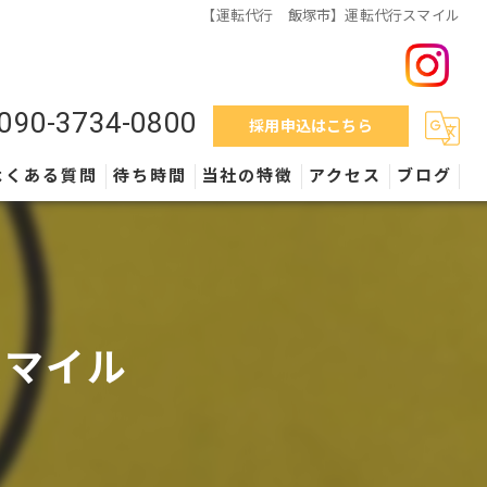
【運転代行 飯塚市】運転代行スマイル
090-3734-0800
採用申込はこちら
よくある質問
待ち時間
当社の特徴
アクセス
ブログ
料金
営業時間
スマイル
外車
保険