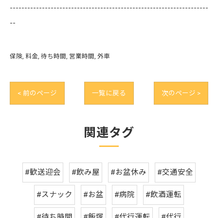
--------------------------------------------------------------------
--
保険
料金
待ち時間
営業時間
外車
< 前のページ
一覧に戻る
次のページ >
関連タグ
#歓送迎会
#飲み屋
#お盆休み
#交通安全
#スナック
#お盆
#病院
#飲酒運転
#待ち時間
#飯塚
#代行運転
#代行