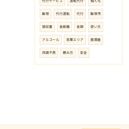
代行サービス
運転代行
個人宅
飯塚
代行運転
代行
飯塚市
領収書
長距離
金額
使い方
アルコール
営業エリア
居酒屋
体調不良
頼み方
安全