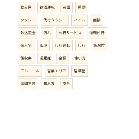
飲み屋
飲酒運転
英語
種類
タクシー
代行タクシー
バイト
面接
歓送迎会
流れ
代行サービス
運転代行
個人宅
飯塚
代行運転
代行
飯塚市
領収書
長距離
金額
使い方
アルコール
営業エリア
居酒屋
体調不良
頼み方
安全