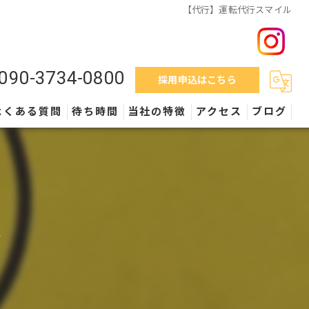
【代行】運転代行スマイル
090-3734-0800
採用申込はこちら
よくある質問
待ち時間
当社の特徴
アクセス
ブログ
料金
営業時間
ル
外車
保険