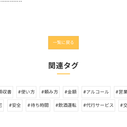
-------------
一覧に戻る
関連タグ
領収書
#使い方
#頼み方
#金額
#アルコール
#営
宅
#安全
#待ち時間
#飲酒運転
#代行サービス
#